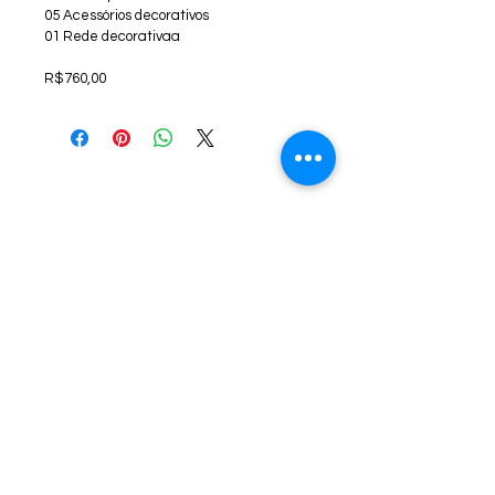
05 Acessórios decorativos
01 Rede decorativaa
R$760,00
Central de Atendimento
Seg à Sex: 8 às 17h - Sáb: 8 às 12h
locacoesp7@gmail.com
71-98781-4788
Rua Gabriel Passos, 596, Stiep -
Salvador - BA
Copyright © 2016 - locacoesp7
Fale