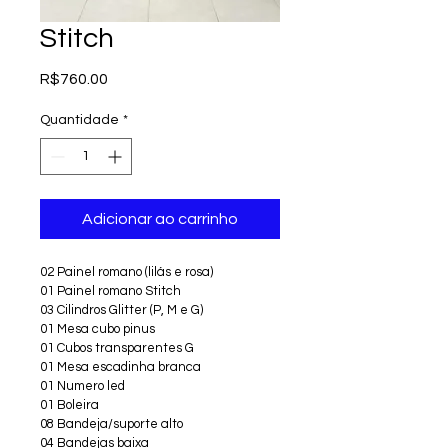
Stitch
Preço
R$760.00
Quantidade
*
Adicionar ao carrinho
02 Painel romano (lilás e rosa)
01 Painel romano Stitch
03 Cilindros Glitter (P, M e G)
01 Mesa cubo pinus 
01 Cubos transparentes G
01 Mesa escadinha branca 
01 Numero led 
01 Boleira 
08 Bandeja/suporte alto
04 Bandejas baixa