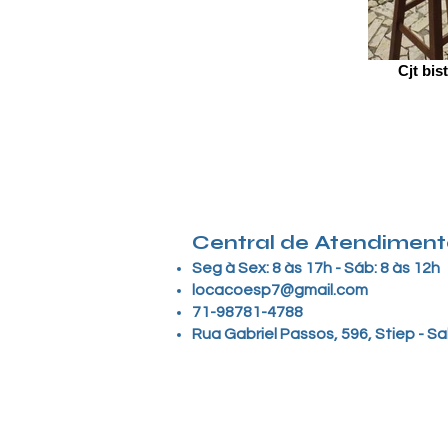
Cjt bi
Central de Atendiment
Seg à Sex: 8 às 17h - Sáb: 8 às 12h
locacoesp7@gmail.com
71-98781-4788
Rua Gabriel Passos, 596, Stiep - Sa