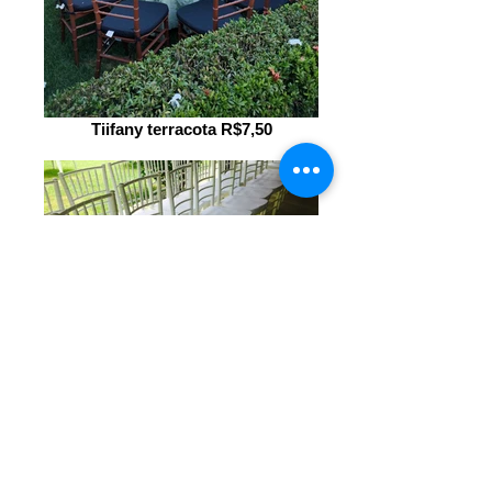
Tiifany terracota R$7,50
Tiffany branca R$6,00
Central de Atendimento
Seg à Sex: 8 às 17h - Sáb: 8 às 12h
locacoesp7@gmail.com